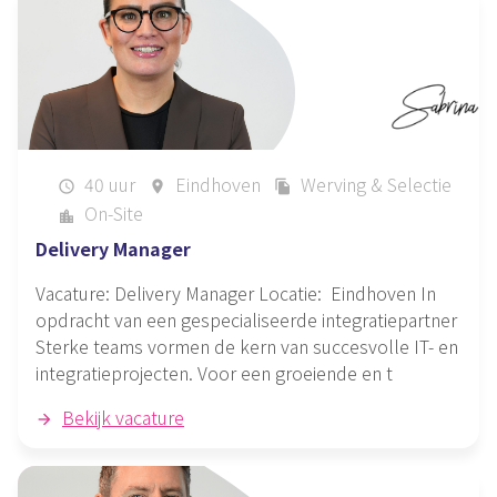
40 uur
Eindhoven
Werving & Selectie
schedule
place
file_copy
On-Site
location_city
Delivery Manager
Vacature: Delivery Manager Locatie: Eindhoven In
opdracht van een gespecialiseerde integratiepartner
Sterke teams vormen de kern van succesvolle IT- en
integratieprojecten. Voor een groeiende en t
Bekijk vacature