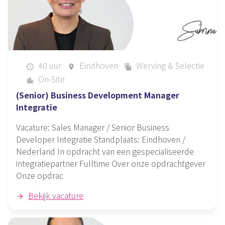
40 uur
Eindhoven
Werving & Selectie
schedule
place
file_copy
On-Site
location_city
(Senior) Business Development Manager
Integratie
Vacature: Sales Manager / Senior Business
Developer Integratie Standplaats: Eindhoven /
Nederland In opdracht van een gespecialiseerde
integratiepartner Fulltime Over onze opdrachtgever
Onze opdrac
Bekijk vacature