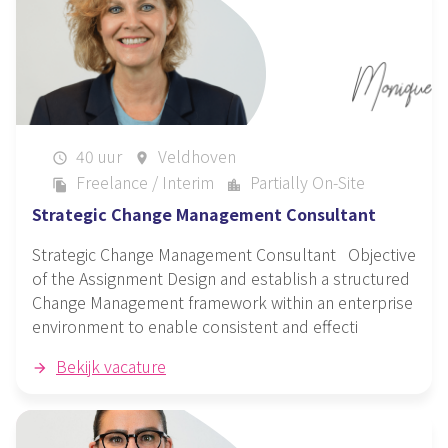
40 uur
Veldhoven
schedule
place
Freelance / Interim
Partially On-Site
file_copy
location_city
Strategic Change Management Consultant
Strategic Change Management Consultant Objective
of the Assignment Design and establish a structured
Change Management framework within an enterprise
environment to enable consistent and effecti
Bekijk vacature