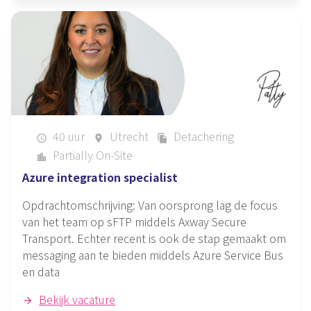
40 uur
Utrecht
Detachering
schedule
place
file_copy
Partially On-Site
location_city
Azure integration specialist
Opdrachtomschrijving: Van oorsprong lag de focus
van het team op sFTP middels Axway Secure
Transport. Echter recent is ook de stap gemaakt om
messaging aan te bieden middels Azure Service Bus
en data
Bekijk vacature