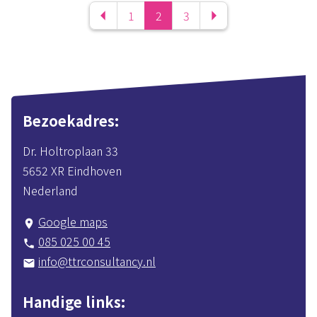


1
2
3
Bezoekadres
Dr. Holtroplaan 33
5652 XR Eindhoven
Nederland
Google maps
place
085 025 00 45
phone
info@ttrconsultancy.nl
mail
Handige links