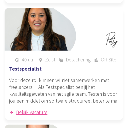
40 uur
Zeist
Detachering
Off-Site
schedule
place
file_copy
location_city
Testspecialist
Voor deze rol kunnen wij niet samenwerken met
freelancers Als Testspecialist ben jij het
kwaliteitsgeweten van het agile team. Testen is voor
jou een middel om software structureel beter te ma
Bekijk vacature