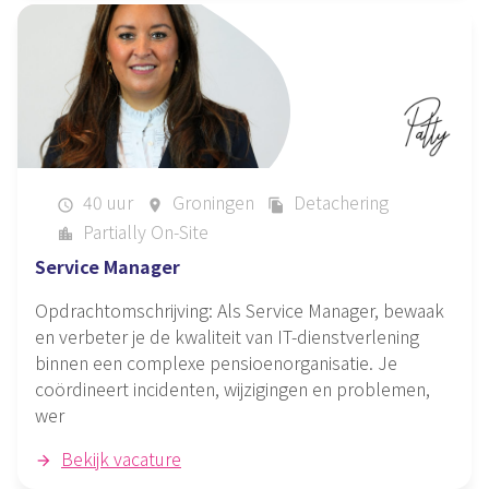
40 uur
Groningen
Detachering
schedule
place
file_copy
Partially On-Site
location_city
Service Manager
Opdrachtomschrijving: Als Service Manager, bewaak
en verbeter je de kwaliteit van IT-dienstverlening
binnen een complexe pensioenorganisatie. Je
coördineert incidenten, wijzigingen en problemen,
wer
Bekijk vacature