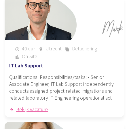
40 uur
Utrecht
Detachering
schedule
place
file_copy
On-Site
location_city
IT Lab Support
Qualifications: Responsibilities/tasks: • Senior
Associate Engineer, IT Lab Support independently
conducts assigned project related migrations and
related laboratory IT Engineering operational acti
Bekijk vacature