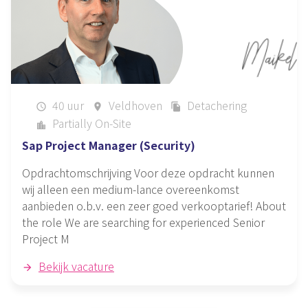
40 uur
Veldhoven
Detachering
schedule
place
file_copy
Partially On-Site
location_city
Sap Project Manager (Security)
Opdrachtomschrijving Voor deze opdracht kunnen
wij alleen een medium-lance overeenkomst
aanbieden o.b.v. een zeer goed verkooptarief! About
the role We are searching for experienced Senior
Project M
Bekijk vacature