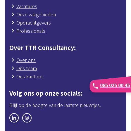
Vacatures
Onze vakgebieden
Opdrachtgevers
Professionals
Over TTR Consultancy
Over ons
Ons team
Ons kantoor
085 025 00 45
phone
Volg ons op onze socials
Blijf op de hoogte van de laatste nieuwtjes.