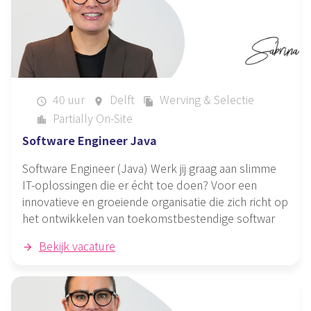
40 uur
Delft
Werving & Selectie
schedule
place
file_copy
Partially On-Site
location_city
Software Engineer Java
Software Engineer (Java) Werk jij graag aan slimme
IT-oplossingen die er écht toe doen? Voor een
innovatieve en groeiende organisatie die zich richt op
het ontwikkelen van toekomstbestendige softwar
Bekijk vacature