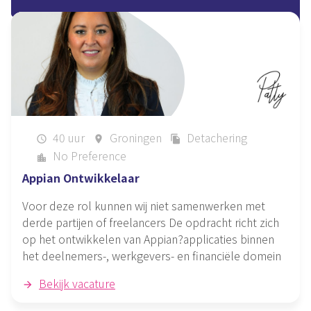
40 uur
Groningen
Detachering
schedule
place
file_copy
No Preference
location_city
Appian Ontwikkelaar
Voor deze rol kunnen wij niet samenwerken met
derde partijen of freelancers De opdracht richt zich
op het ontwikkelen van Appian?applicaties binnen
het deelnemers-, werkgevers- en financiële domein
Bekijk vacature