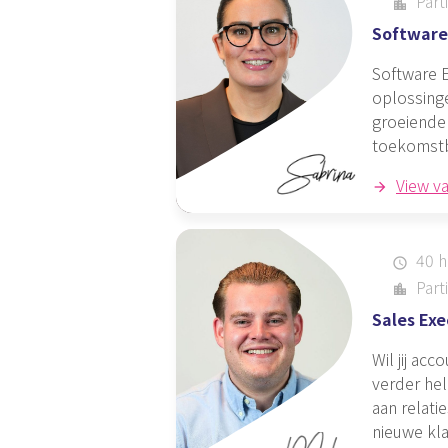
Parti
location_city
Software
Software E
oplossinge
groeiende 
toekomstb
View v
40 h
schedule
Parti
location_city
Sales Exe
Wil jij ac
verder hel
aan relati
nieuwe kla