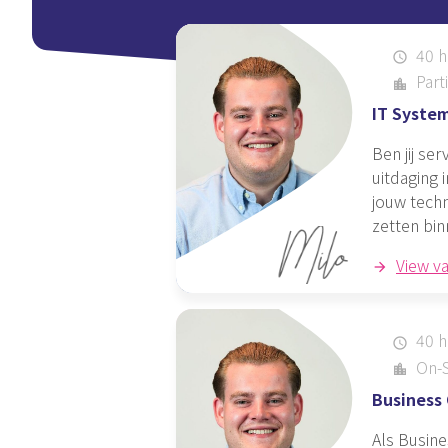
40 h
schedule
Parti
location_city
IT Syste
Ben jij se
uitdaging 
jouw techn
zetten bi
View v
40 h
schedule
On-S
location_city
Business 
Als Busine