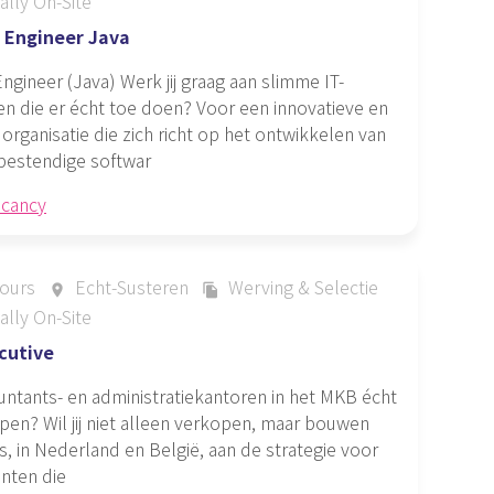
ally On-Site
 Engineer Java
ngineer (Java) Werk jij graag aan slimme IT-
n die er écht toe doen? Voor een innovatieve en
organisatie die zich richt op het ontwikkelen van
estendige softwar
acancy
ours
Echt-Susteren
Werving & Selectie
place
file_copy
ally On-Site
cutive
countants- en administratiekantoren in het MKB écht
pen? Wil jij niet alleen verkopen, maar bouwen
es, in Nederland en België, aan de strategie voor
nten die