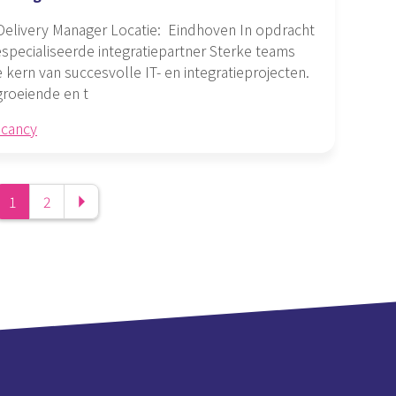
Delivery Manager Locatie: Eindhoven In opdracht
specialiseerde integratiepartner Sterke teams
kern van succesvolle IT- en integratieprojecten.
groeiende en t
acancy

1
2