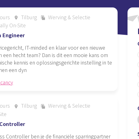
ours
Tilburg
Werving & Selectie
place
file_copy
ally On-Site
m Engineer
rvicegericht, IT-minded en klaar voor een nieuwe
in een hecht team? Dan is dit een mooie kans om
ische kennis en oplossingsgerichte instelling in te
nnen een dyn
acancy
ours
Tilburg
Werving & Selectie
place
file_copy
ite
Controller
ss Controller ben je de financiële sparringpartner