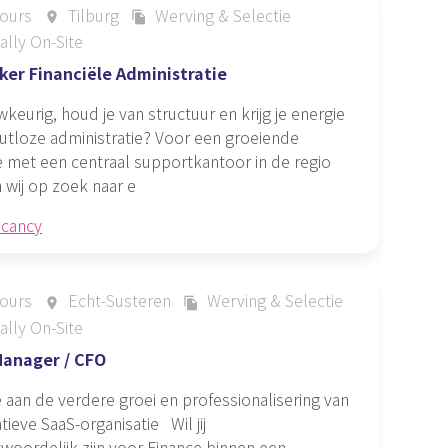
ours
Tilburg
Werving & Selectie
place
file_copy
ally On-Site
er Financiële Administratie
wkeurig, houd je van structuur en krijg je energie
utloze administratie? Voor een groeiende
e met een centraal supportkantoor in de regio
n wij op zoek naar e
acancy
ours
Echt-Susteren
Werving & Selectie
place
file_copy
ally On-Site
Manager / CFO
an de verdere groei en professionalisering van
tieve SaaS-organisatie Wil jij
woordelijk zijn voor Finance binnen een