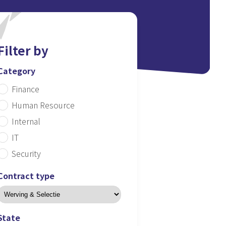
Filter by
Category
Finance
Human Resource
Internal
IT
Security
Contract type
State