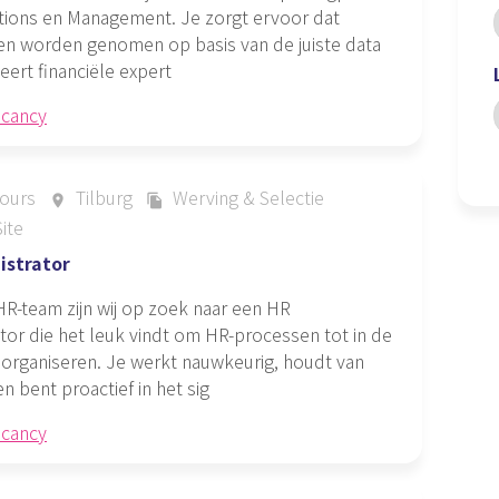
tions en Management. Je zorgt ervoor dat
en worden genomen op basis van de juiste data
ert financiële expert
acancy
ours
Tilburg
Werving & Selectie
place
file_copy
ite
istrator
R-team zijn wij op zoek naar een HR
tor die het leuk vindt om HR-processen tot in de
 organiseren. Je werkt nauwkeurig, houdt van
en bent proactief in het sig
acancy