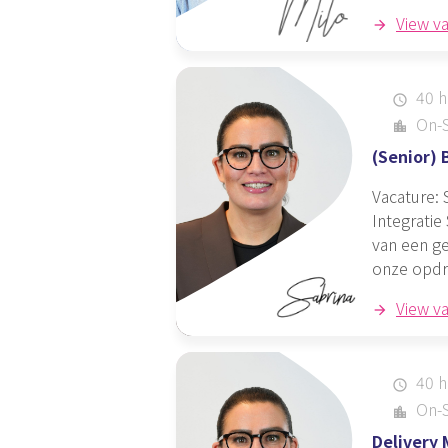
View v
40 h
schedule
On-S
location_city
(Senior)
Vacature: 
Integratie
van een ge
onze opdr
View v
40 h
schedule
On-S
location_city
Delivery