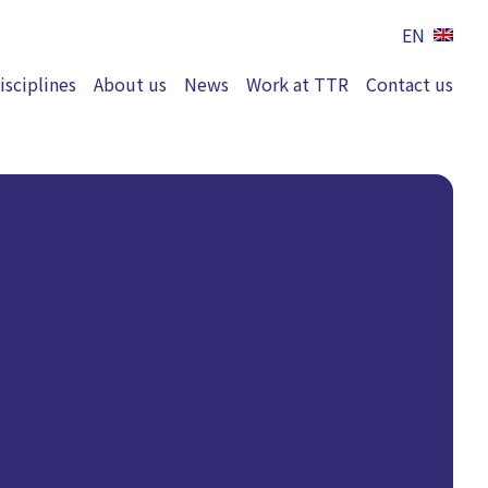
EN
isciplines
About us
News
Work at TTR
Contact us