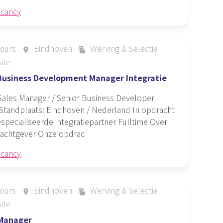
acancy
ours
Eindhoven
Werving & Selectie
place
file_copy
ite
 Business Development Manager Integratie
Sales Manager / Senior Business Developer
 Standplaats: Eindhoven / Nederland In opdracht
specialiseerde integratiepartner Fulltime Over
achtgever Onze opdrac
acancy
ours
Eindhoven
Werving & Selectie
place
file_copy
ite
 Manager