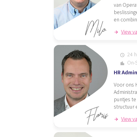
van Opera
beslissing
en combine
View v
24 h
schedule
On-S
location_city
HR Admin
Voor ons H
Administra
puntjes te
structuur 
View v