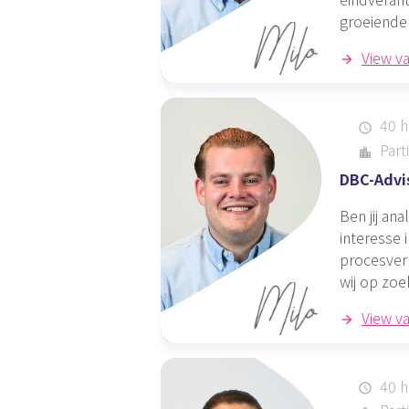
groeiende 
View v
40 h
schedule
Parti
location_city
DBC-Advi
Ben jij an
interesse 
procesverb
wij op zoe
View v
40 h
schedule