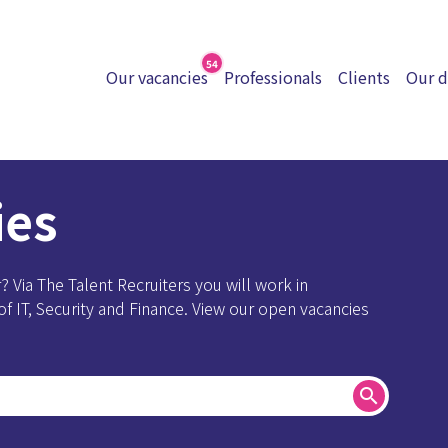
54
Our vacancies
Professionals
Clients
Our d
ies
? Via The Talent Recruiters you will work in
 of IT, Security and Finance. View our open vacancies
