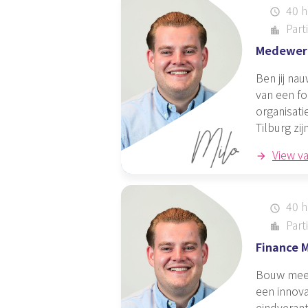
40 h
schedule
Parti
location_city
Medewerk
Ben jij nau
van een fo
organisati
Tilburg zij
View v
40 h
schedule
Parti
location_city
Finance 
Bouw mee a
een innova
eindverant