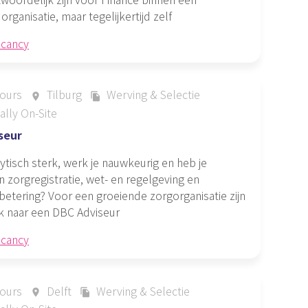
organisatie, maar tegelijkertijd zelf
acancy
ours
Tilburg
Werving & Selectie
place
file_copy
ally On-Site
seur
alytisch sterk, werk je nauwkeurig en heb je
in zorgregistratie, wet- en regelgeving en
etering? Voor een groeiende zorgorganisatie zijn
k naar een DBC Adviseur
acancy
ours
Delft
Werving & Selectie
place
file_copy