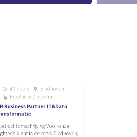
 discuss your wishes, your
We introduce you
.
personal interv
40 hours
Eindhoven
schedule
place
Freelance / Interim
file_copy
R Business Partner IT&Data
ransformatie
pdrachtomschrijving Voor onze
ightech klant in de regio Eindhoven,