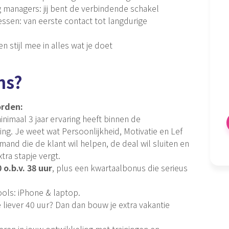
g managers: jij bent de verbindende schakel
ssen: van eerste contact tot langdurige
n stijl mee in alles wat je doet
ns?
orden:
nimaal 3 jaar ervaring heeft binnen de
ng. Je weet wat Persoonlijkheid, Motivatie en Lef
and die de klant wil helpen, de deal wil sluiten en
tra stapje vergt.
 o.b.v. 38 uur
, plus een kwartaalbonus die serieus
 Tools: iPhone & laptop.
liever 40 uur? Dan dan bouw je extra vakantie
teren in jouw ontwikkeling met trainingen en