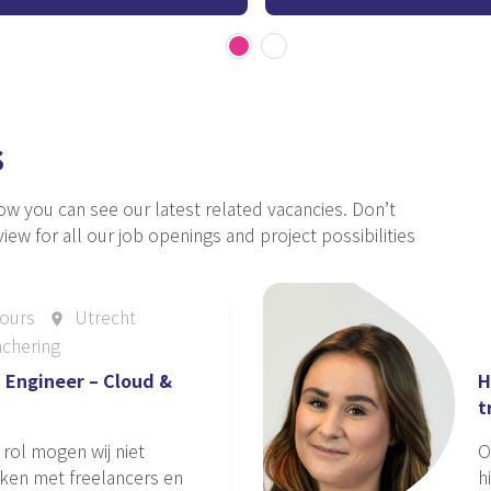
e your details and
In a first acquantaince we
ambitions and motivations
s
ow you can see our latest related vacancies.
Don’t
iew for all our job openings and project possibilities
ours
Utrecht
place
chering
 Engineer – Cloud &
H
t
rol mogen wij niet
O
en met freelancers en
h