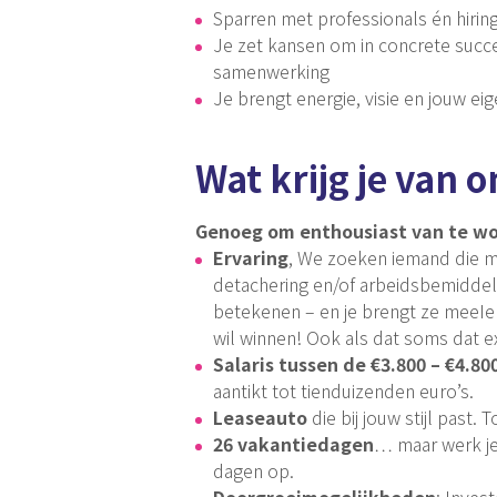
Sparren met professionals én hirin
Je zet kansen om in concrete succe
samenwerking
Je brengt energie, visie en jouw eige
Wat krijg je van o
Genoeg om enthousiast van te w
Ervaring
, We zoeken iemand die mi
detachering en/of arbeidsbemiddeli
betekenen – en je brengt ze meeIem
wil winnen! Ook als dat soms dat ex
Salaris tussen de €3.800 – €4.800
aantikt tot tienduizenden euro’s.
Leaseauto
die bij jouw stijl past.
26 vakantiedagen
… maar werk je 
dagen op.
Doorgroeimogelijkheden
: Inves