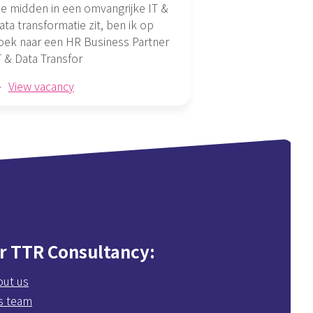
ie midden in een omvangrijke IT &
ata transformatie zit, ben ik op
oek naar een HR Business Partner
T & Data Transfor
View vacancy
r TTR Consultancy
out us
s team