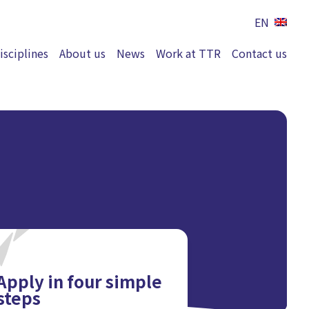
EN
isciplines
About us
News
Work at TTR
Contact us
Apply in four simple
steps