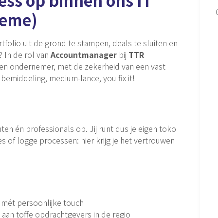
reme)
tfolio uit de grond te stampen, deals te sluiten en
? In de rol van
Accountmanager
bij
TTR
n een ondernemer, met de zekerheid van een vast
 bemiddeling, medium-lance, you fix it!
ten én professionals op. Jij runt dus je eigen toko
jes of logge processen: hier krijg je het vertrouwen
 mét persoonlijke touch
 aan toffe opdrachtgevers in de regio