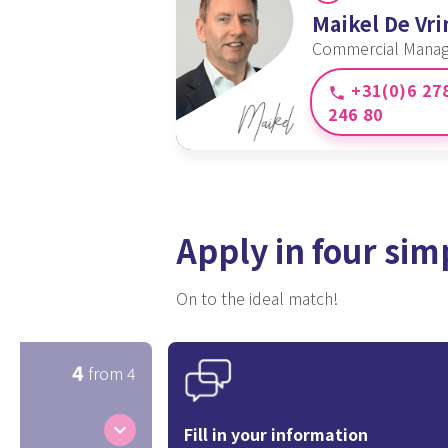
Maikel De Vri
Commercial Manag
+31(0)6 27
phone
246 80
Apply in four sim
On to the ideal match!
4
from 4
expand_more
Fill in your information