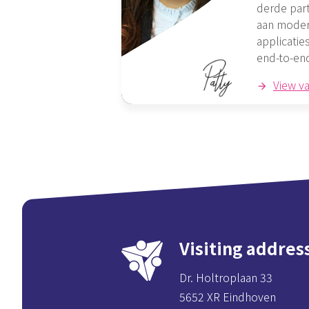
derde part
aan modern
applicaties
end-to-en
View v
Visiting addres
Dr. Holtroplaan 33
5652 XR Eindhoven