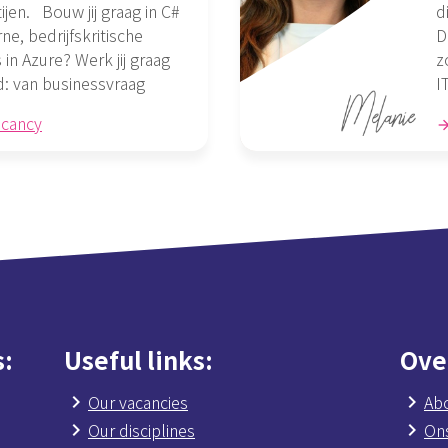
ijen. Bouw jij graag in C#
d
e, bedrijfskritische
D
 in Azure? Werk jij graag
z
d: van businessvraag
I
acancy
s
Useful links
Ove
Our vacancies
Ab
Our disciplines
On