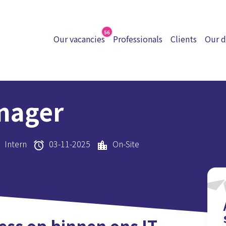
56
Our vacancies
Professionals
Clients
Our d
nager
Intern
03-11-2025
On-Site
y
alarm
location_city
ness op binnen ons IT