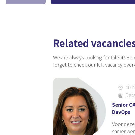
ils with
Using the button below you can leav
upload your resume.
Related vacancie
We are always looking for talent!
Bel
forget
to check our full vacancy overv
40 h
schedule
Deta
file_copy
Senior C#
DevOps
Voor deze 
samenwerk