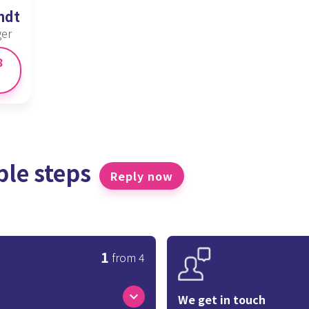
ndt
er
8
ple steps
Reply now
1
from 4
expand_more
We get in touch