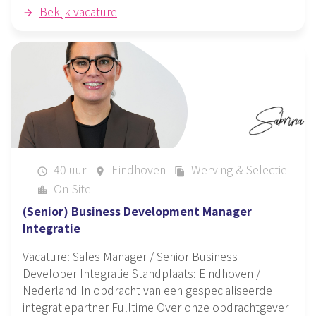
Bekijk vacature
40 uur
Eindhoven
Werving & Selectie
schedule
place
file_copy
On-Site
location_city
(Senior) Business Development Manager
Integratie
Vacature: Sales Manager / Senior Business
Developer Integratie Standplaats: Eindhoven /
Nederland In opdracht van een gespecialiseerde
integratiepartner Fulltime Over onze opdrachtgever