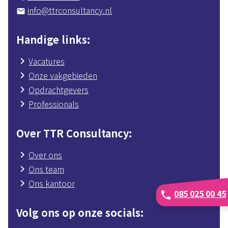
info@ttrconsultancy.nl
mail
Handige links
Vacatures
Onze vakgebieden
Opdrachtgevers
Professionals
Over TTR Consultancy
Over ons
Ons team
Ons kantoor
085 025 00 45
phone
Volg ons op onze socials