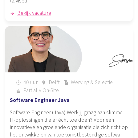
Adviseur
Bekijk vacature
40 uur
Delft
Werving & Selectie
schedule
place
file_copy
Partially On-Site
location_city
Software Engineer Java
Software Engineer (Java) Werk jij graag aan slimme
IT-oplossingen die er écht toe doen? Voor een
innovatieve en groeiende organisatie die zich richt op
het ontwikkelen van toekomstbestendige softwar