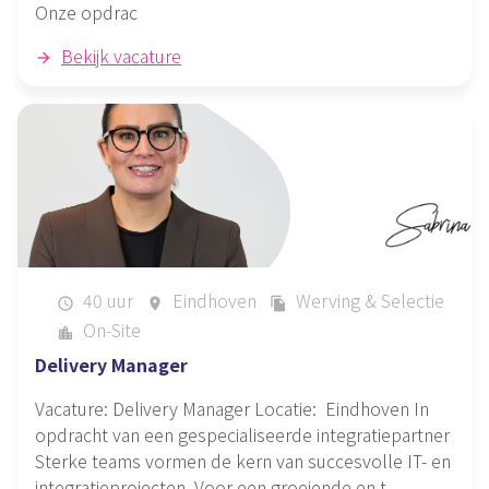
Onze opdrac
Bekijk vacature
40 uur
Eindhoven
Werving & Selectie
schedule
place
file_copy
On-Site
location_city
Delivery Manager
Vacature: Delivery Manager Locatie: Eindhoven In
opdracht van een gespecialiseerde integratiepartner
Sterke teams vormen de kern van succesvolle IT- en
integratieprojecten. Voor een groeiende en t