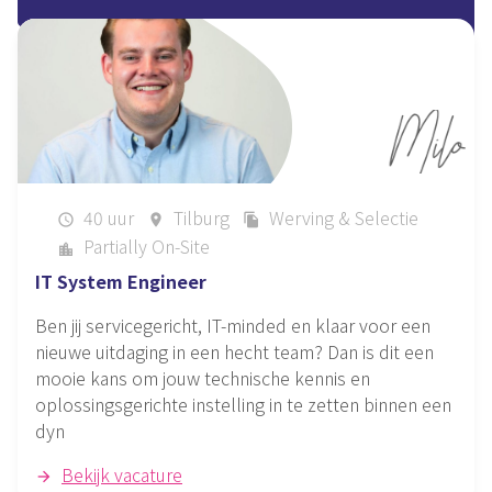
40 uur
Tilburg
Werving & Selectie
schedule
place
file_copy
Partially On-Site
location_city
IT System Engineer
Ben jij servicegericht, IT-minded en klaar voor een
nieuwe uitdaging in een hecht team? Dan is dit een
mooie kans om jouw technische kennis en
oplossingsgerichte instelling in te zetten binnen een
dyn
Bekijk vacature