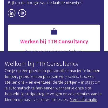
Blijf op de hoogte van de laatste nieuwtjes.
Werken bij TTR Consultancy
Kom jij ons top team versterken?
Bekijk snel onze interne vacatures.
Welkom bij TTR Consultancy
Onze vacatures
Om je op een goede en persoonlijke manier te kunnen
helpen, gebruiken en plaatsen wij cookies. Cookies
stellen ons – en eventueel derde partijen – in staat om
je automatisch te herkennen wanneer je onze site
bezoekt, je surfgedrag te volgen en advertenties aan te
Disclaimer
bieden op basis van jouw interesses.
Meer informatie
Cookie Statement
Privacy policy