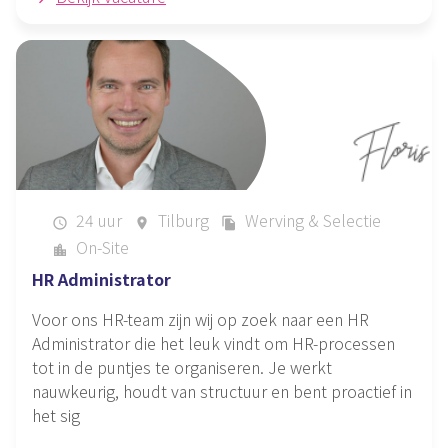
24 uur
Tilburg
Werving & Selectie
schedule
place
file_copy
On-Site
location_city
HR Administrator
Voor ons HR-team zijn wij op zoek naar een HR
Administrator die het leuk vindt om HR-processen
tot in de puntjes te organiseren. Je werkt
nauwkeurig, houdt van structuur en bent proactief in
het sig