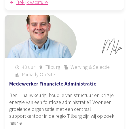
Bekijk vacature
40 uur
Tilburg
Werving & Selectie
schedule
place
file_copy
Partially On-Site
location_city
Medewerker Financiële Administratie
Ben jij nauwkeurig, houd je van structuur en krijg je
energie van een foutloze administratie? Voor een
groeiende organisatie met een centraal
supportkantoor in de regio Tilburg zijn wij op zoek
naar e