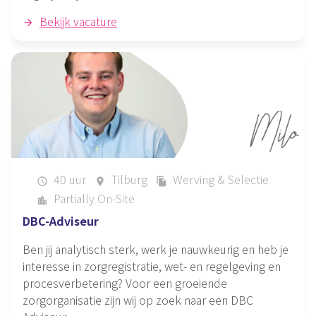
Bekijk vacature
40 uur
Tilburg
Werving & Selectie
schedule
place
file_copy
Partially On-Site
location_city
DBC-Adviseur
Ben jij analytisch sterk, werk je nauwkeurig en heb je
interesse in zorgregistratie, wet- en regelgeving en
procesverbetering? Voor een groeiende
zorgorganisatie zijn wij op zoek naar een DBC