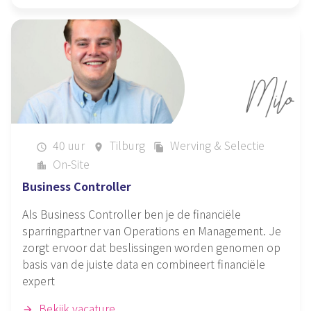
40 uur
Tilburg
Werving & Selectie
schedule
place
file_copy
On-Site
location_city
Business Controller
Als Business Controller ben je de financiële
sparringpartner van Operations en Management. Je
zorgt ervoor dat beslissingen worden genomen op
basis van de juiste data en combineert financiële
expert
Bekijk vacature