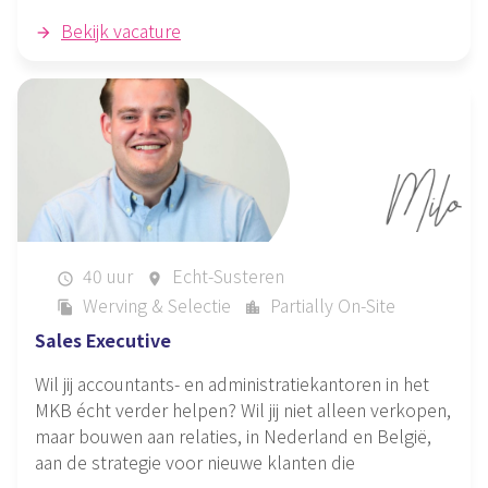
Bekijk vacature
40 uur
Echt-Susteren
schedule
place
Werving & Selectie
Partially On-Site
file_copy
location_city
Sales Executive
Wil jij accountants- en administratiekantoren in het
MKB écht verder helpen? Wil jij niet alleen verkopen,
maar bouwen aan relaties, in Nederland en België,
aan de strategie voor nieuwe klanten die