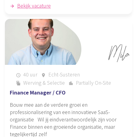
Bekijk vacature
40 uur
Echt-Susteren
schedule
place
Werving & Selectie
Partially On-Site
file_copy
location_city
Finance Manager / CFO
Bouw mee aan de verdere groei en
professionalisering van een innovatieve SaaS-
organisatie Wil jij eindverantwoordelijk zijn voor
Finance binnen een groeiende organisatie, maar
tegelijkertijd zelf