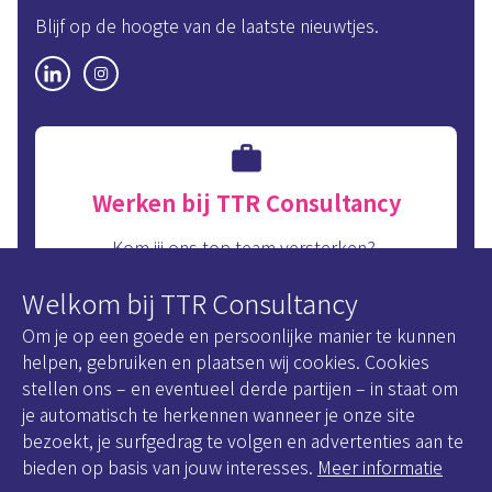
Blijf op de hoogte van de laatste nieuwtjes.
Werken bij TTR Consultancy
Kom jij ons top team versterken?
Bekijk snel onze interne vacatures.
Welkom bij TTR Consultancy
Om je op een goede en persoonlijke manier te kunnen
Onze vacatures
helpen, gebruiken en plaatsen wij cookies. Cookies
stellen ons – en eventueel derde partijen – in staat om
je automatisch te herkennen wanneer je onze site
bezoekt, je surfgedrag te volgen en advertenties aan te
Disclaimer
bieden op basis van jouw interesses.
Meer informatie
Cookie Statement