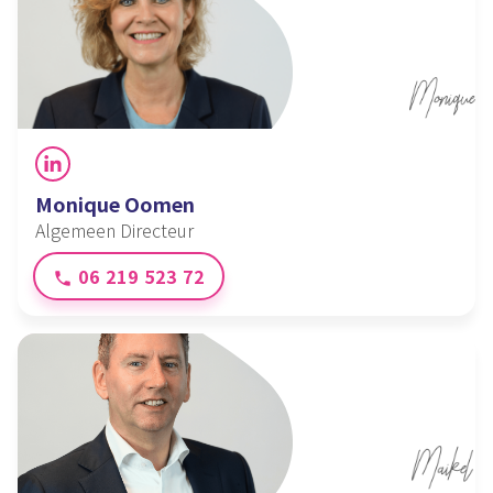
LinkedIn
Monique Oomen
Algemeen Directeur
06 219 523 72
phone