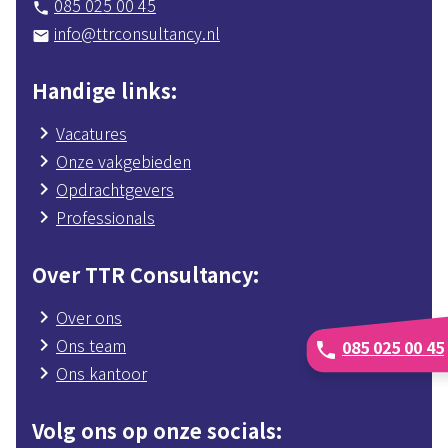
085 025 00 45
phone
info@ttrconsultancy.nl
mail
Handige links
Vacatures
Onze vakgebieden
Opdrachtgevers
Professionals
Over TTR Consultancy
Over ons
Ons team
085 025 00 45
phone
Ons kantoor
Volg ons op onze socials