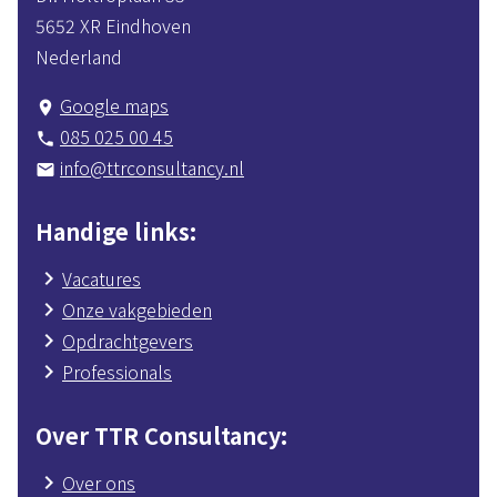
5652 XR Eindhoven
Nederland
Google maps
place
085 025 00 45
phone
info@ttrconsultancy.nl
mail
Handige links
Vacatures
Onze vakgebieden
Opdrachtgevers
Professionals
Over TTR Consultancy
Over ons