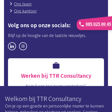
Ons team
Ons kantoor
085 025 00 45
phone
Volg ons op onze socials
Blijf op de hoogte van de laatste nieuwtjes.
Werken bij TTR Consultancy
Kom jij ons top team versterken?
Bekijk snel onze interne vacatures.
Welkom bij TTR Consultancy
Onze vacatures
Om je op een goede en persoonlijke manier te kunnen
helpen, gebruiken en plaatsen wij cookies. Cookies