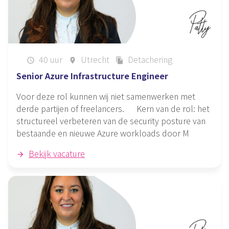
40 uur
Utrecht
Detachering
schedule
place
file_copy
Senior Azure Infrastructure Engineer
Voor deze rol kunnen wij niet samenwerken met
derde partijen of freelancers. Kern van de rol: het
structureel verbeteren van de security posture van
bestaande en nieuwe Azure workloads door M
Bekijk vacature