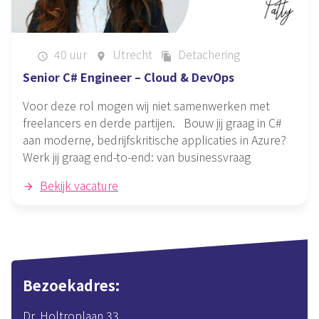
40 uur
Utrecht
Detachering
schedule
place
file_copy
Senior C# Engineer – Cloud & DevOps
Voor deze rol mogen wij niet samenwerken met
freelancers en derde partijen. Bouw jij graag in C#
aan moderne, bedrijfskritische applicaties in Azure?
Werk jij graag end-to-end: van businessvraag
Bekijk vacature
Bezoekadres
Dr. Holtroplaan 33